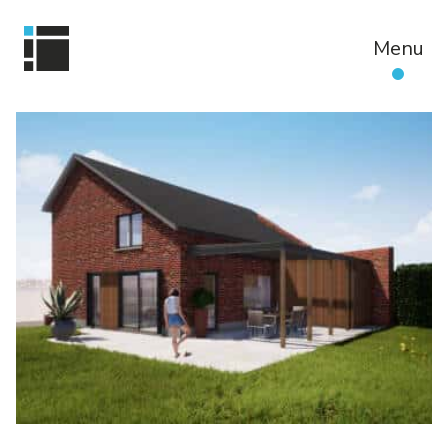
Passer
au
Menu
contenu
principal